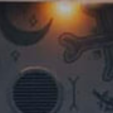
nkfurt
Stuttgart
seldorf
Essen
tere Städte