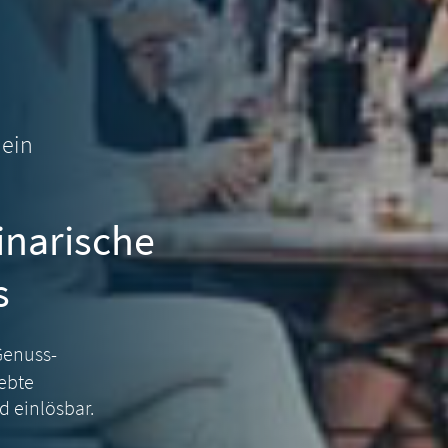
hein
inarische
s
Genuss-
iebte
d einlösbar.