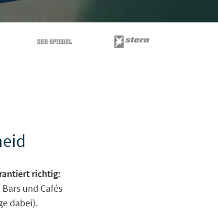
heid
ntiert richtig:
 Bars und Cafés
ge dabei).