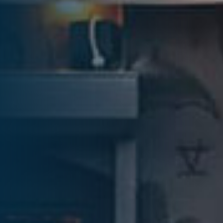
... für Weihnachten
Fra
Verwöhnen Sie Ihre Mitarbeiter:innen zu
Düs
Weihnachten und sagen Sie Danke für das
Wei
vergangene Jahr.