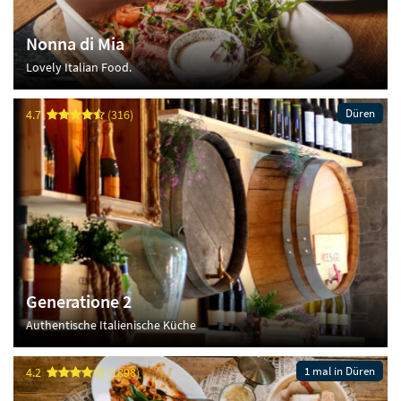
Nonna di Mia
Lovely Italian Food.
Düren
4.7
(316)
Generatione 2
Authentische Italienische Küche
1 mal in Düren
4.2
(1898)