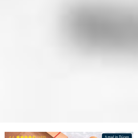
3 mal in Düren
4.4
(157)