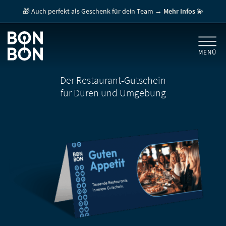
🎁 Auch perfekt als Geschenk für dein Team →
Mehr Infos
💫
MENÜ
+
GESCHENKGUTSCHEINE
Der Restaurant-Gutschein
für Düren und Umgebung
+
FÜR FIRMEN
/ MITARBEITERGESCHENK
GUTSCHEIN EINLÖSEN
FÜR GASTRONOMEN